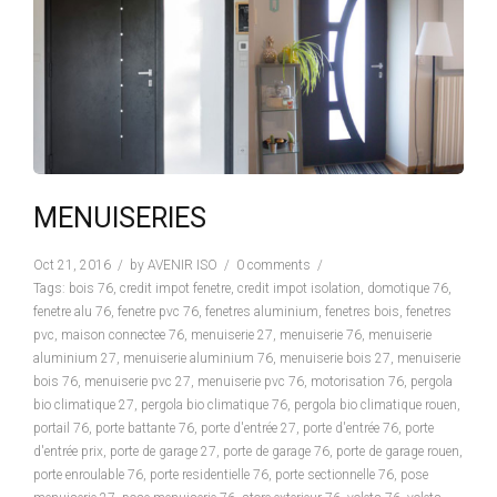
MENUISERIES
Oct 21, 2016
by
AVENIR ISO
0 comments
Tags:
bois 76
,
credit impot fenetre
,
credit impot isolation
,
domotique 76
,
fenetre alu 76
,
fenetre pvc 76
,
fenetres aluminium
,
fenetres bois
,
fenetres
pvc
,
maison connectee 76
,
menuiserie 27
,
menuiserie 76
,
menuiserie
aluminium 27
,
menuiserie aluminium 76
,
menuiserie bois 27
,
menuiserie
bois 76
,
menuiserie pvc 27
,
menuiserie pvc 76
,
motorisation 76
,
pergola
bio climatique 27
,
pergola bio climatique 76
,
pergola bio climatique rouen
,
portail 76
,
porte battante 76
,
porte d'entrée 27
,
porte d'entrée 76
,
porte
d'entrée prix
,
porte de garage 27
,
porte de garage 76
,
porte de garage rouen
,
porte enroulable 76
,
porte residentielle 76
,
porte sectionnelle 76
,
pose