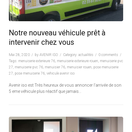
Notre nouveau véhicule prêt à
intervenir chez vous
Mai 28, 2020
by
AVENIR ISO
Category:
actualités
0 comments
Tags:
menuiserie exterieure 76
,
menuiserie exterieure rouen
,
menuiserie pvc
27
,
menuiserie pvc 76
,
menuisier 76
,
menuisier rouen
,
pose menuiserie
27
,
pose menuiserie 76
,
vehicule avenir iso
Avenir iso est Très heureux de vous annoncer l'arrivée de son
5 eme véhicule plus réactif que jamais...