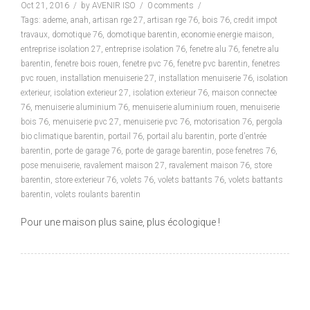
Oct 21, 2016
by
AVENIR ISO
0 comments
Tags:
ademe
,
anah
,
artisan rge 27
,
artisan rge 76
,
bois 76
,
credit impot
travaux
,
domotique 76
,
domotique barentin
,
economie energie maison
,
entreprise isolation 27
,
entreprise isolation 76
,
fenetre alu 76
,
fenetre alu
barentin
,
fenetre bois rouen
,
fenetre pvc 76
,
fenetre pvc barentin
,
fenetres
pvc rouen
,
installation menuiserie 27
,
installation menuiserie 76
,
isolation
exterieur
,
isolation exterieur 27
,
isolation exterieur 76
,
maison connectee
76
,
menuiserie aluminium 76
,
menuiserie aluminium rouen
,
menuiserie
bois 76
,
menuiserie pvc 27
,
menuiserie pvc 76
,
motorisation 76
,
pergola
bio climatique barentin
,
portail 76
,
portail alu barentin
,
porte d'entrée
barentin
,
porte de garage 76
,
porte de garage barentin
,
pose fenetres 76
,
pose menuiserie
,
ravalement maison 27
,
ravalement maison 76
,
store
barentin
,
store exterieur 76
,
volets 76
,
volets battants 76
,
volets battants
barentin
,
volets roulants barentin
Pour une maison plus saine, plus écologique !