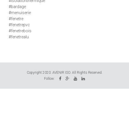
#isolationthermique
#bardage
#menuiserie
#fenetre
#fenetrepvc
#fenetrebois
#fenetrealu
Copyright 2020. AVENIR ISO. All Rights Reserved.
Follow: