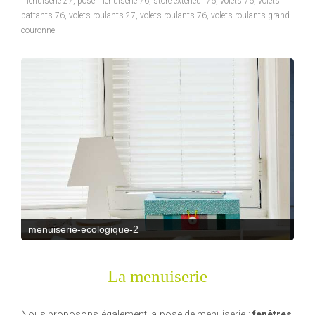
menuiserie 27
,
pose menuiserie 76
,
store exterieur 76
,
volets 76
,
volets
battants 76
,
volets roulants 27
,
volets roulants 76
,
volets roulants grand
couronne
menuiserie-ecologique-3
La menuiserie
Nous proposons également la pose de menuiserie :
fenêtres
,