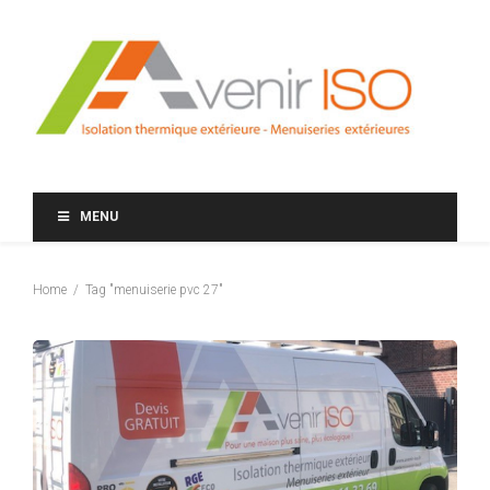
MENU
Home
Tag "menuiserie pvc 27"