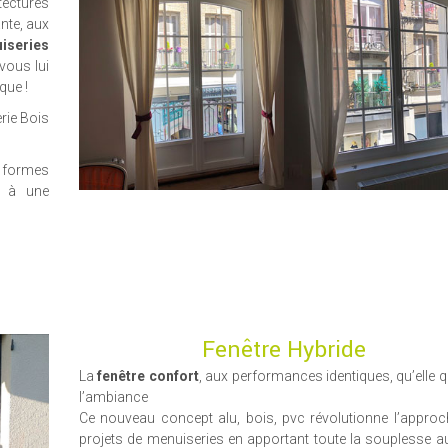
ectures
nte, aux
iseries
vous lui
que !
rie Bois
s formes
nt à une
Fenêtre Hybride
La
fenêtre confort
, aux performances identiques, qu’elle q
l’ambiance
Ce nouveau concept alu, bois, pvc révolutionne l’appro
projets de menuiseries en apportant toute la souplesse au