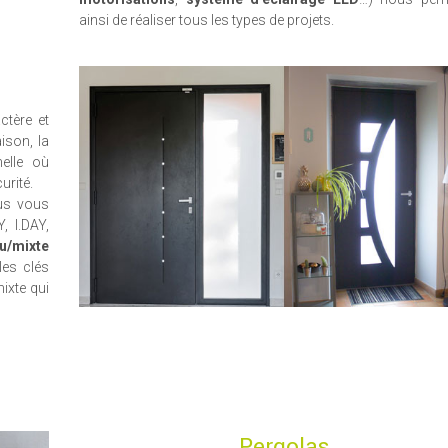
ainsi de réaliser tous les types de projets.
ctère et
ison, la
elle où
urité.
ous vous
, I.DAY,
u/mixte
les clés
mixte qui
Pergolas