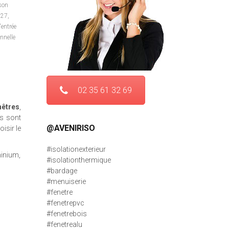
son
 27
,
'entrée
nnelle
02 35 61 32 69
nêtres
,
s sont
@AVENIRISO
isir le
#isolationexterieur
minium,
#isolationthermique
#bardage
#menuiserie
#fenetre
#fenetrepvc
#fenetrebois
#fenetrealu