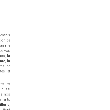
entiels
ion de
e gamme
 de vos
fond
,
la
ante
,
la
tes de
tes et
es les
s aussi
de nos
ements
llerie
,
ettant