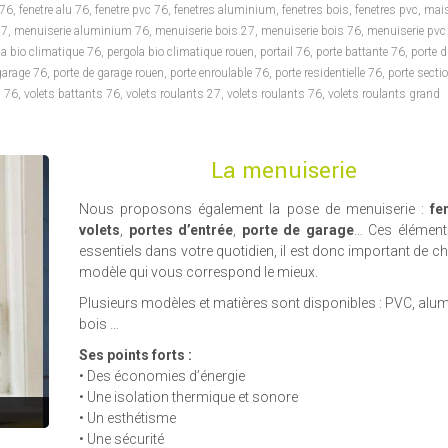
 76
,
fenetre alu 76
,
fenetre pvc 76
,
fenetres aluminium
,
fenetres bois
,
fenetres pvc
,
mai
27
,
menuiserie aluminium 76
,
menuiserie bois 27
,
menuiserie bois 76
,
menuiserie pvc
la bio climatique 76
,
pergola bio climatique rouen
,
portail 76
,
porte battante 76
,
porte d
garage 76
,
porte de garage rouen
,
porte enroulable 76
,
porte residentielle 76
,
porte sectio
s 76
,
volets battants 76
,
volets roulants 27
,
volets roulants 76
,
volets roulants grand
La menuiserie
Nous proposons également la pose de menuiserie :
fe
volets
,
portes d’entrée
,
porte de garage
… Ces élément
essentiels dans votre quotidien, il est donc important de cho
modèle qui vous correspond le mieux.
Plusieurs modèles et matières sont disponibles : PVC, alu
bois …
Ses points forts :
• Des économies d’énergie
• Une isolation thermique et sonore
• Un esthétisme
• Une sécurité