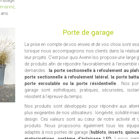
emblage.
imarine
,
 ans.
Porte de garage
La prise en compte de vos envies et de vos choix sont ess
lorsque nous accompagnons nos clients dans la réalisat
leur projets. C’est pour quoi Avenir-Iso propose une larg
de produits afin de répondre favorablement à l’ensemble
demandes :
la porte sectionnelle à refoulement au pla
porte sectionnelle à refoulement latéral
,
la porte batt
porte enroulable ou la porte résidentielle
… Nos por
garage sont esthétiques, pratiques, sécurisées, isolan
résistent à l’épreuve du temps.
Nos produits sont développés pour répondre aux attent
plus exigeantes de nos utilisateurs : longévité, solidité mai
design. Ces valeurs sont au cœur de notre activité et 
produits. Nous proposons également tous les équip
adaptés à nos portes de garage (
hublots
,
inserts
,
quincai
motorisations
,
système d’éclairage LED
…) nous perm