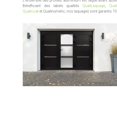
L'ensemble des profilés aluminium est laqué avant ass
Bénéficiant des labels qualités
QualiLaquage
,
Qual
Qualicoat
et Qualinuméric, nos laquages sont garantis 10