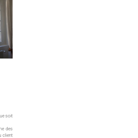
ue soit
che des
 client