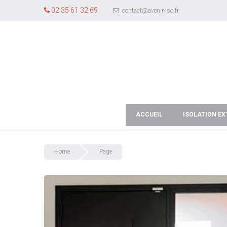
02 35 61 32 69
contact@avenir-iso.fr
ACCUEIL
ISOLATION EX
Home
Page