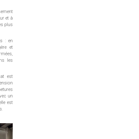
usement
ur et à
es plus
s : en
gère et
ermées,
ans les
at est
ension
metures
avec un
lle est
s.