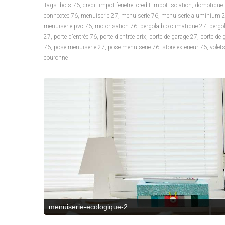
Tags:
bois 76
,
credit impot fenetre
,
credit impot isolation
,
domotique
connectee 76
,
menuiserie 27
,
menuiserie 76
,
menuiserie aluminium 
menuiserie pvc 76
,
motorisation 76
,
pergola bio climatique 27
,
pergo
27
,
porte d'entrée 76
,
porte d'entrée prix
,
porte de garage 27
,
porte de 
76
,
pose menuiserie 27
,
pose menuiserie 76
,
store exterieur 76
,
volet
couronne
menuiserie-ecologique-3