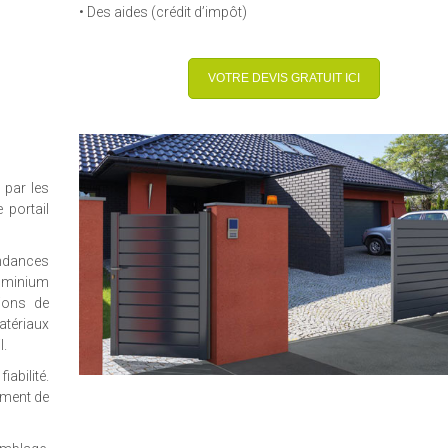
• Des aides (crédit d’impôt)
VOTRE DEVIS GRATUIT ICI
 par les
portail
endances
luminium
tions de
atériaux
l.
abilité.
ement de