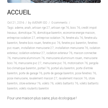
ACCUEIL
Oct 21, 2016
by
AVENIR ISO
0 comments
Tags:
ademe
,
anah
,
artisan rge 27
,
artisan rge 76
,
bois 76
,
credit impot
travaux
,
domotique 76
,
domotique barentin
,
economie energie maison
,
entreprise isolation 27
,
entreprise isolation 76
,
fenetre alu 76
,
fenetre alu
barentin
,
fenetre bois rouen
,
fenetre pvc 76
,
fenetre pvc barentin
,
fenetres
pvc rouen
,
installation menuiserie 27
,
installation menuiserie 76
,
isolation
exterieur
,
isolation exterieur 27
,
isolation exterieur 76
,
maison connectee
76
,
menuiserie aluminium 76
,
menuiserie aluminium rouen
,
menuiserie
bois 76
,
menuiserie pvc 27
,
menuiserie pvc 76
,
motorisation 76
,
pergola
bio climatique barentin
,
portail 76
,
portail alu barentin
,
porte d'entrée
barentin
,
porte de garage 76
,
porte de garage barentin
,
pose fenetres 76
,
pose menuiserie
,
ravalement maison 27
,
ravalement maison 76
,
store
barentin
,
store exterieur 76
,
volets 76
,
volets battants 76
,
volets battants
barentin
,
volets roulants barentin
Pour une maison plus saine, plus écologique !