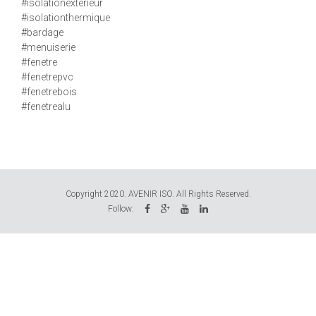
#isolationexterieur
#isolationthermique
#bardage
#menuiserie
#fenetre
#fenetrepvc
#fenetrebois
#fenetrealu
Copyright 2020. AVENIR ISO. All Rights Reserved.
Follow: