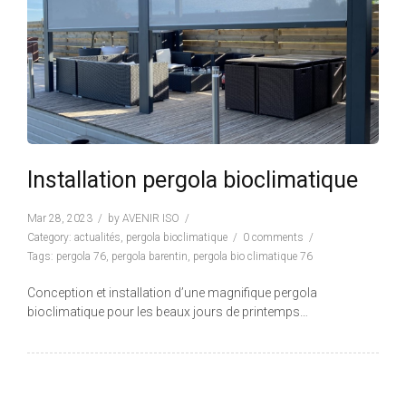
Installation pergola bioclimatique
Mar 28, 2023
by
AVENIR ISO
Category:
actualités
,
pergola bioclimatique
0 comments
Tags:
pergola 76
,
pergola barentin
,
pergola bio climatique 76
Conception et installation d’une magnifique pergola
bioclimatique pour les beaux jours de printemps…