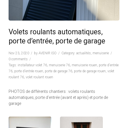
Volets roulants automatiques,
porte d’entrée, porte de garage
Nov 23, 2020
by
AVENIR ISO
Category:
actualités
,
menuiserie
0 comments
Tags:
installateur volet 76
,
menuiserie 76
,
menuiserie rouen
,
porte d'entrée
76
,
porte d'entrée rouen
,
porte de garage 76
,
porte de garage rouen
,
volet
roulant 76
,
volet roulant rouen
PHOTOS de différents chantiers : volets roulants
automatiques, porte d’entrée (avant et après) et porte de
garage