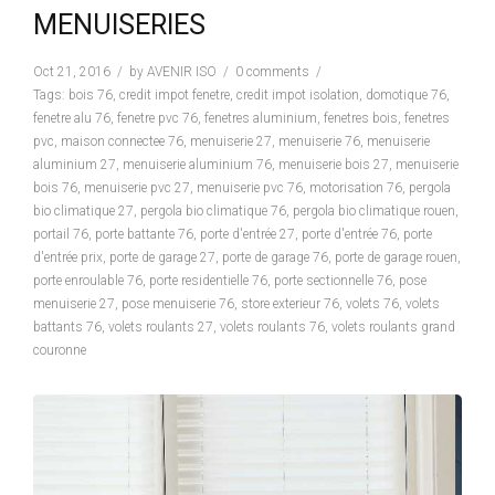
MENUISERIES
Oct 21, 2016
by
AVENIR ISO
0 comments
Tags:
bois 76
,
credit impot fenetre
,
credit impot isolation
,
domotique 76
,
fenetre alu 76
,
fenetre pvc 76
,
fenetres aluminium
,
fenetres bois
,
fenetres
pvc
,
maison connectee 76
,
menuiserie 27
,
menuiserie 76
,
menuiserie
aluminium 27
,
menuiserie aluminium 76
,
menuiserie bois 27
,
menuiserie
bois 76
,
menuiserie pvc 27
,
menuiserie pvc 76
,
motorisation 76
,
pergola
bio climatique 27
,
pergola bio climatique 76
,
pergola bio climatique rouen
,
portail 76
,
porte battante 76
,
porte d'entrée 27
,
porte d'entrée 76
,
porte
d'entrée prix
,
porte de garage 27
,
porte de garage 76
,
porte de garage rouen
,
porte enroulable 76
,
porte residentielle 76
,
porte sectionnelle 76
,
pose
menuiserie 27
,
pose menuiserie 76
,
store exterieur 76
,
volets 76
,
volets
battants 76
,
volets roulants 27
,
volets roulants 76
,
volets roulants grand
couronne