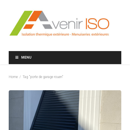
MENU
Home
Tag "porte de garage rouen"