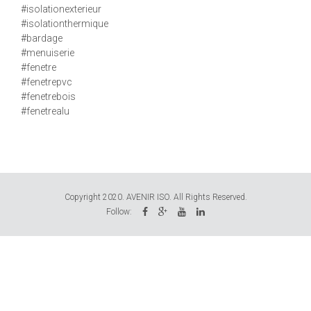
#isolationexterieur
#isolationthermique
#bardage
#menuiserie
#fenetre
#fenetrepvc
#fenetrebois
#fenetrealu
Copyright 2020. AVENIR ISO. All Rights Reserved.
Follow: