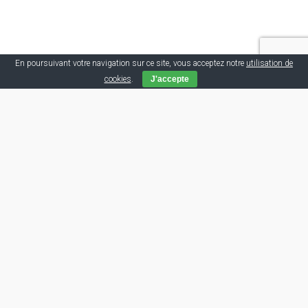
En poursuivant votre navigation sur ce site, vous acceptez notre
utilisation de
cookies
.
J'accepte
Tags
Articles récents
Alerte bon plan
25 juillet 2023
450 menuiseries PVC avec volet roulant intégré
Lillebonne (76170)