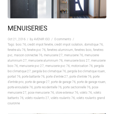
MENUISERIES
Oct 21, 2016
by
AVENIR ISO
0 comments
Tags:
bois 76
,
credit impot fenetre
,
credit impot isolation
,
domotique 76
,
fenetre alu 76
,
fenetre pvc 76
,
fenetres aluminium
,
fenetres bois
,
fenetres
pvc
,
maison connectee 76
,
menuiserie 27
,
menuiserie 76
,
menuiserie
aluminium 27
,
menuiserie aluminium 76
,
menuiserie bois 27
,
menuiserie
bois 76
,
menuiserie pvc 27
,
menuiserie pvc 76
,
motorisation 76
,
pergola
bio climatique 27
,
pergola bio climatique 76
,
pergola bio climatique rouen
,
portail 76
,
porte battante 76
,
porte d'entrée 27
,
porte d'entrée 76
,
porte
d'entrée prix
,
porte de garage 27
,
porte de garage 76
,
porte de garage rouen
,
porte enroulable 76
,
porte residentielle 76
,
porte sectionnelle 76
,
pose
menuiserie 27
,
pose menuiserie 76
,
store exterieur 76
,
volets 76
,
volets
battants 76
,
volets roulants 27
,
volets roulants 76
,
volets roulants grand
couronne