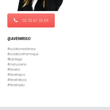
02 35 61 32 69
@AVENIRISO
#isolationexterieur
#isolationthermique
#bardage
#menuiserie
#fenetre
#fenetrepvc
#fenetrebois
#fenetrealu