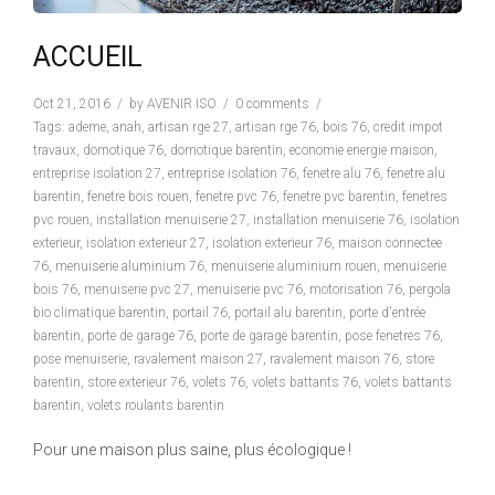
ACCUEIL
Oct 21, 2016
by
AVENIR ISO
0 comments
Tags:
ademe
,
anah
,
artisan rge 27
,
artisan rge 76
,
bois 76
,
credit impot
travaux
,
domotique 76
,
domotique barentin
,
economie energie maison
,
entreprise isolation 27
,
entreprise isolation 76
,
fenetre alu 76
,
fenetre alu
barentin
,
fenetre bois rouen
,
fenetre pvc 76
,
fenetre pvc barentin
,
fenetres
pvc rouen
,
installation menuiserie 27
,
installation menuiserie 76
,
isolation
exterieur
,
isolation exterieur 27
,
isolation exterieur 76
,
maison connectee
76
,
menuiserie aluminium 76
,
menuiserie aluminium rouen
,
menuiserie
bois 76
,
menuiserie pvc 27
,
menuiserie pvc 76
,
motorisation 76
,
pergola
bio climatique barentin
,
portail 76
,
portail alu barentin
,
porte d'entrée
barentin
,
porte de garage 76
,
porte de garage barentin
,
pose fenetres 76
,
pose menuiserie
,
ravalement maison 27
,
ravalement maison 76
,
store
barentin
,
store exterieur 76
,
volets 76
,
volets battants 76
,
volets battants
barentin
,
volets roulants barentin
Pour une maison plus saine, plus écologique !