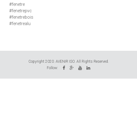
#fenetre
#fenetrepvc
#fenetrebois
#fenetrealu
Copyright 2020. AVENIR ISO. All Rights Reserved.
Follow: