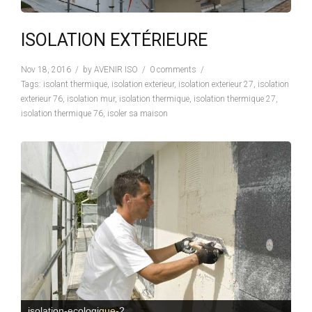
ISOLATION EXTÉRIEURE
Nov 18, 2016
by
AVENIR ISO
0 comments
Tags:
isolant thermique
,
isolation exterieur
,
isolation exterieur 27
,
isolation
exterieur 76
,
isolation mur
,
isolation thermique
,
isolation thermique 27
,
isolation thermique 76
,
isoler sa maison
isolation-ecologique-3