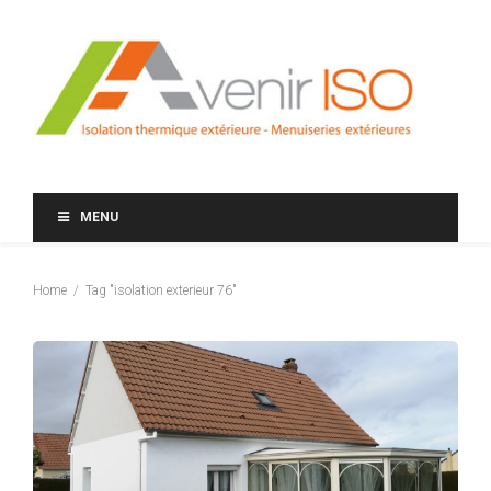
MENU
Home
Tag "isolation exterieur 76"