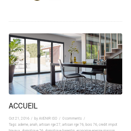
ACCUEIL
Oct 21, 2016
by
AVENIR ISO
0 comments
Tags:
ademe
,
anah
,
artisan rge 27
,
artisan rge 76
,
bois 76
,
credit impot
travaux
,
domotique 76
,
domotique barentin
,
economie energie maison
,