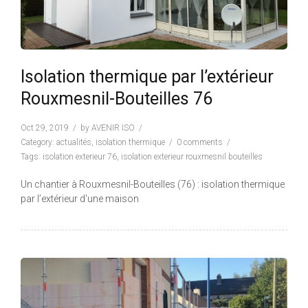
Isolation thermique par l’extérieur
Rouxmesnil-Bouteilles 76
Oct 29, 2019
by
AVENIR ISO
Category:
actualités
,
isolation thermique
0 comments
Tags:
isolation exterieur 76
,
isolation exterieur rouxmesnil bouteilles
Un chantier à Rouxmesnil-Bouteilles (76) : isolation thermique
par l’extérieur d'une maison