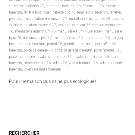
entreprise isolation 27
,
entreprise isolation 76
,
fenetre alu 76
,
fenetre alu
barentin
,
fenetre bois rouen
,
fenetre pvc 76
,
fenetre pvc barentin
,
fenetres
pvc rouen
,
installation menuiserie 27
,
installation menuiserie 76
,
isolation
exterieur
,
isolation exterieur 27
,
isolation exterieur 76
,
maison connectee
76
,
menuiserie aluminium 76
,
menuiserie aluminium rouen
,
menuiserie
bois 76
,
menuiserie pvc 27
,
menuiserie pvc 76
,
motorisation 76
,
pergola
bio climatique barentin
,
portail 76
,
portail alu barentin
,
porte d'entrée
barentin
,
porte de garage 76
,
porte de garage barentin
,
pose fenetres 76
,
pose menuiserie
,
ravalement maison 27
,
ravalement maison 76
,
store
barentin
,
store exterieur 76
,
volets 76
,
volets battants 76
,
volets battants
barentin
,
volets roulants barentin
Pour une maison plus saine, plus écologique !
RECHERCHER