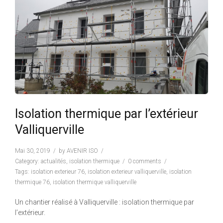
Isolation thermique par l’extérieur
Valliquerville
Mai 30, 2019
by
AVENIR ISO
Category:
actualités
,
isolation thermique
0 comments
Tags:
isolation exterieur 76
,
isolation exterieur valliquerville
,
isolation
thermique 76
,
isolation thermique valliquerville
Un chantier réalisé à Valliquerville : isolation thermique par
l’extérieur.