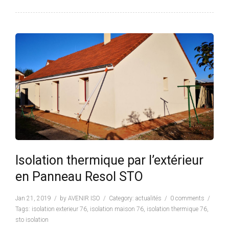
Isolation thermique par l’extérieur
en Panneau Resol STO
Jan 21, 2019
by
AVENIR ISO
Category:
actualités
0 comments
Tags:
isolation exterieur 76
,
isolation maison 76
,
isolation thermique 76
,
sto isolation