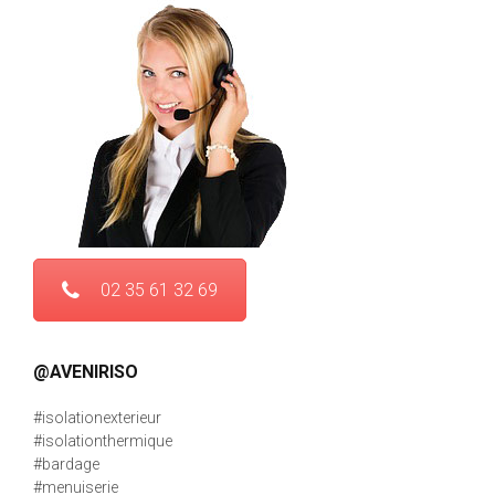
02 35 61 32 69
@AVENIRISO
#isolationexterieur
#isolationthermique
#bardage
#menuiserie