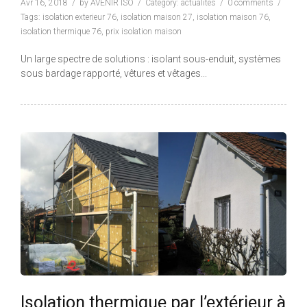
Avr 16, 2018
by
AVENIR ISO
Category:
actualités
0 comments
Tags:
isolation exterieur 76
,
isolation maison 27
,
isolation maison 76
,
isolation thermique 76
,
prix isolation maison
Un large spectre de solutions : isolant sous-enduit, systèmes
sous bardage rapporté, vêtures et vêtages...
Isolation thermique par l’extérieur à