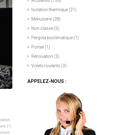
Actualités
(150)
Isolation thermique
(21)
Menuiserie
(28)
Non classé
(5)
Pergola bioclimatique
(1)
Portail
(1)
Rénovation
(3)
Volets roulants
(3)
APPELEZ-NOUS :
olation
erie 27
,
minium