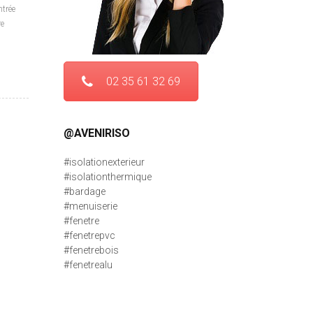
ntrée
re
02 35 61 32 69
@AVENIRISO
#isolationexterieur
#isolationthermique
#bardage
#menuiserie
#fenetre
#fenetrepvc
#fenetrebois
#fenetrealu