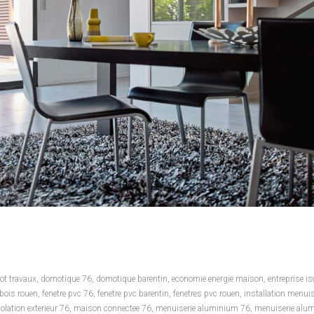
ot travaux
,
domotique 76
,
domotique barentin
,
economie energie maison
,
entreprise is
 bois rouen
,
fenetre pvc 76
,
fenetre pvc barentin
,
fenetres pvc rouen
,
installation menuis
solation exterieur 76
,
maison connectee 76
,
menuiserie aluminium 76
,
menuiserie alu