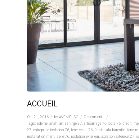
ACCUEIL
Oct 21, 2016
by
AVENIR ISO
0 comments
Tags:
ademe
,
anah
,
artisan rge 27
,
artisan rge 76
,
bois 76
,
credit imp
27
,
entreprise isolation 76
,
fenetre alu 76
,
fenetre alu barentin
,
fenetre
installation menuiserie 76
,
isolation exterieur
,
isolation exterieur 27
,
i