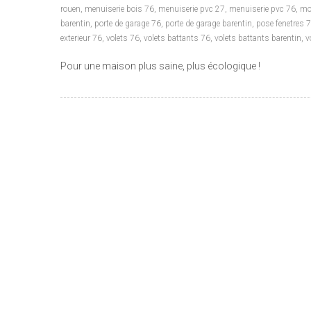
rouen
,
menuiserie bois 76
,
menuiserie pvc 27
,
menuiserie pvc 76
,
mo
barentin
,
porte de garage 76
,
porte de garage barentin
,
pose fenetres 
exterieur 76
,
volets 76
,
volets battants 76
,
volets battants barentin
,
v
Pour une maison plus saine, plus écologique !