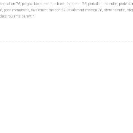
torisation 76
,
pergola bio climatique barentin
,
portail 76
,
portail alu barentin
,
porte d'e
76
,
pose menuiserie
,
ravalement maison 27
,
ravalement maison 76
,
store barentin
,
sto
olets roulants barentin