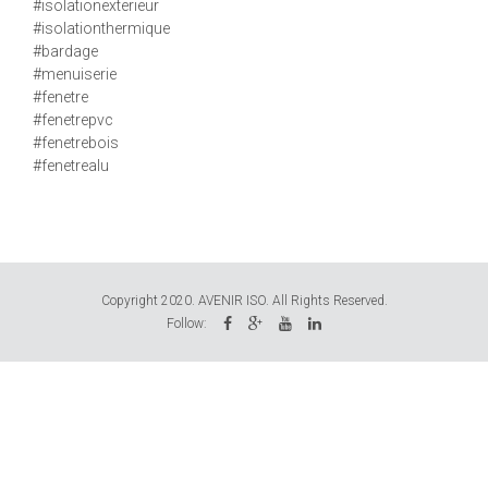
#isolationexterieur
#isolationthermique
#bardage
#menuiserie
#fenetre
#fenetrepvc
#fenetrebois
#fenetrealu
Copyright 2020. AVENIR ISO. All Rights Reserved.
Follow: