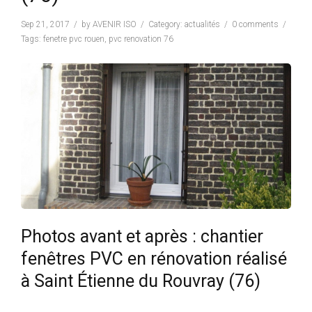
Sep 21, 2017
by
AVENIR ISO
Category:
actualités
0 comments
Tags:
fenetre pvc rouen
,
pvc renovation 76
Photos avant et après : chantier
fenêtres PVC en rénovation réalisé
à Saint Étienne du Rouvray (76)