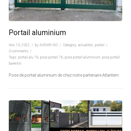
Portail aluminium
Nov 10, 2022
by
AVENIR ISO
Category:
actualités
,
portail
0 comments
Tags:
portail alu 76
,
pose portail 76
,
pose portail aluminium
,
pose portail
barentin
Pose de portail aluminium de chez notre partenaire Atlantem