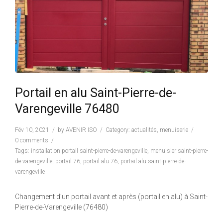
Portail en alu Saint-Pierre-de-
Varengeville 76480
Fév 10, 2021
by
AVENIR ISO
Category:
actualités
,
menuiserie
0 comments
Tags:
installation portail saint-pierre-de-varengeville
,
menuisier saint-pierre-
de-varengeville
,
portail 76
,
portail alu 76
,
portail alu saint-pierre-de-
varengeville
Changement d’un portail avant et après (portail en alu) à Saint-
Pierre-de-Varengeville (76480)