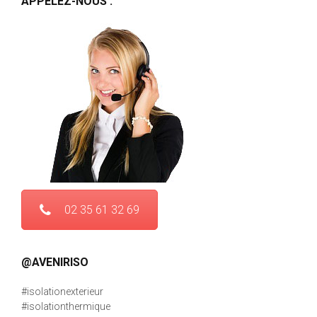
APPELEZ-NOUS :
02 35 61 32 69
@AVENIRISO
#isolationexterieur
#isolationthermique