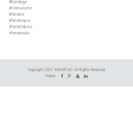
#bardage
#menuiserie
#fenetre
#fenetrepvc
#fenetrebois
#fenetrealu
Copyright 2020. AVENIR ISO. All Rights Reserved.
Follow: