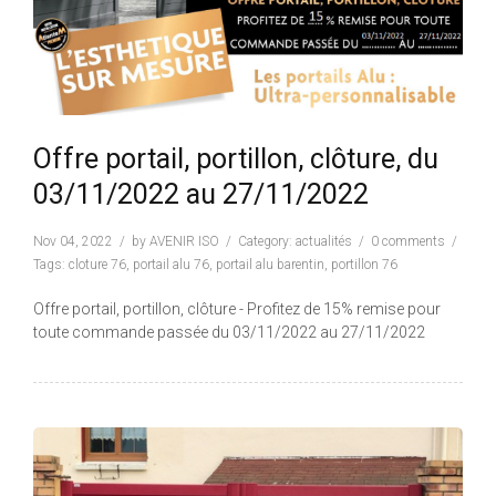
Offre portail, portillon, clôture, du
03/11/2022 au 27/11/2022
Nov 04, 2022
by
AVENIR ISO
Category:
actualités
0 comments
Tags:
cloture 76
,
portail alu 76
,
portail alu barentin
,
portillon 76
Offre portail, portillon, clôture - Profitez de 15% remise pour
toute commande passée du 03/11/2022 au 27/11/2022