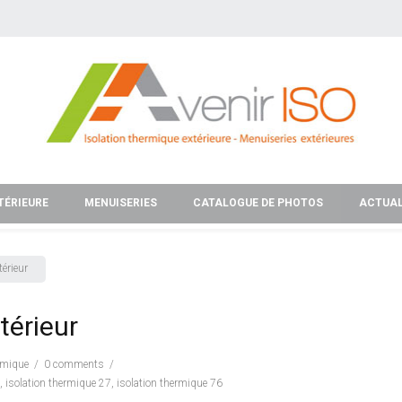
TÉRIEURE
MENUISERIES
CATALOGUE DE PHOTOS
ACTUAL
térieur
térieur
ermique
0 comments
,
isolation thermique 27
,
isolation thermique 76