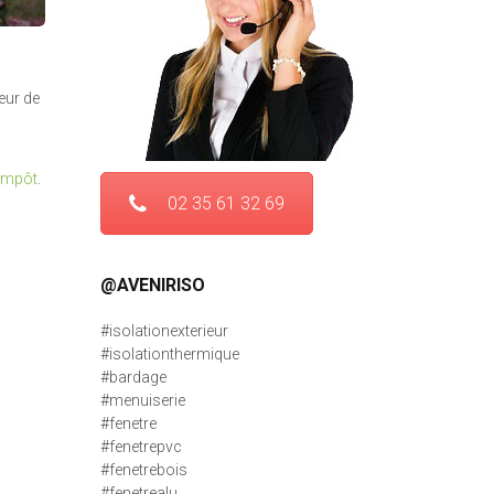
eur de
’impôt
.
02 35 61 32 69
@AVENIRISO
#isolationexterieur
#isolationthermique
#bardage
#menuiserie
#fenetre
#fenetrepvc
#fenetrebois
#fenetrealu