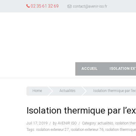
02 35 61 32 69
contact@avenir-iso.fr
ACCUEIL
ISOLATION EX
Home
Actualités
Isolation thermique par l’ex
Isolation thermique par l’ex
Juil 17, 2019
by
AVENIR ISO
Category:
actualités
,
isolation th
Tags:
isolation exterieur 27
,
isolation exterieur 76
,
isolation thermique