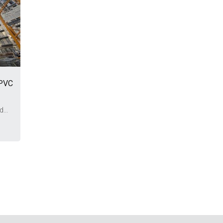
-PVC
...