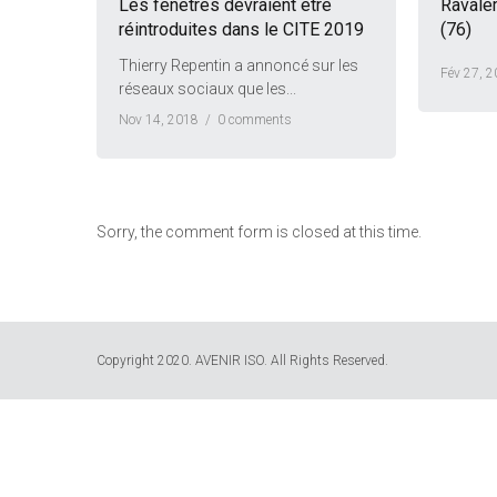
Les fenêtres devraient être
Ravale
réintroduites dans le CITE 2019
(76)
Thierry Repentin a annoncé sur les
Fév 27, 
réseaux sociaux que les...
Nov 14, 2018 /
0 comments
Sorry, the comment form is closed at this time.
Copyright 2020. AVENIR ISO. All Rights Reserved.