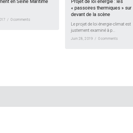
ment en Seine Maritime
Projet de loi énergie : les
« passoires thermiques » sur 
devant de la scène
2017 /
0 comments
Le projet de loi énergie-climat est
justement examiné à p...
Juin 28, 2019 /
0 comments