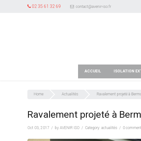
02 35 61 32 69
contact@avenir-iso.fr
ACCUEIL
ISOLATION EX
Home
Actualités
Ravalement projeté à Bermo
Ravalement projeté à Bermo
Oct 03, 2017
by
AVENIR ISO
Category:
actualités
0 commen