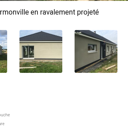
ermonville en ravalement projeté
couche
ure