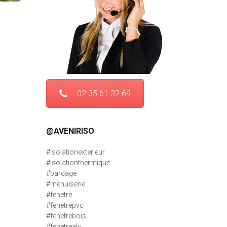
02 35 61 32 69
@AVENIRISO
#isolationexterieur
#isolationthermique
#bardage
#menuiserie
#fenetre
#fenetrepvc
#fenetrebois
#fenetrealu