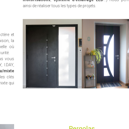
ainsi de réaliser tous les types de projets.
ctère et
ison, la
elle où
urité.
ous vous
, I.DAY,
u/mixte
les clés
mixte qui
Pergolas