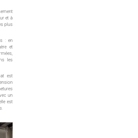
usement
ur et à
es plus
s : en
gère et
ermées,
ans les
at est
ension
metures
avec un
lle est
s.