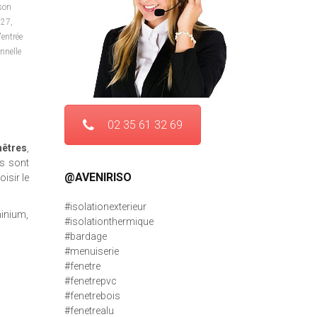
son
 27
,
'entrée
nnelle
02 35 61 32 69
nêtres
,
s sont
@AVENIRISO
isir le
#isolationexterieur
minium,
#isolationthermique
#bardage
#menuiserie
#fenetre
#fenetrepvc
#fenetrebois
#fenetrealu