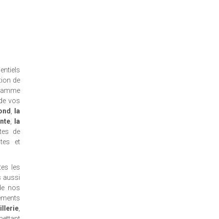
entiels
ion de
e gamme
 de vos
fond
,
la
ante
,
la
tes de
tes et
es les
s aussi
de nos
ements
llerie
,
ettant