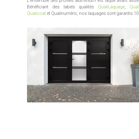
L'ensemble des profilés aluminium est laqué avant ass
Bénéficiant des labels qualités
QualiLaquage
,
Qual
Qualicoat
et Qualinuméric, nos laquages sont garantis 10