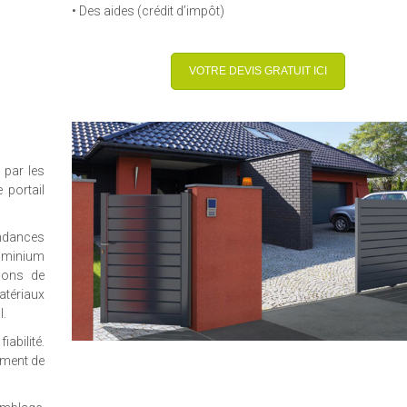
• Des aides (crédit d’impôt)
VOTRE DEVIS GRATUIT ICI
 par les
portail
endances
luminium
tions de
atériaux
l.
abilité.
ement de