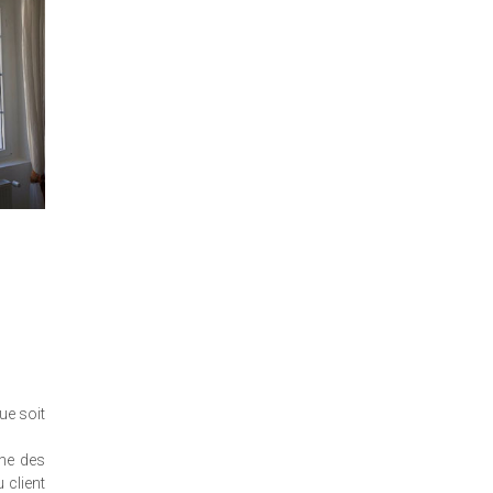
ue soit
che des
 client