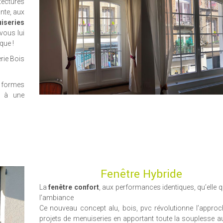
ectures
nte, aux
iseries
vous lui
que !
rie Bois
s formes
nt à une
Fenêtre Hybride
La
fenêtre confort
, aux performances identiques, qu’elle q
l’ambiance
Ce nouveau concept alu, bois, pvc révolutionne l’appro
projets de menuiseries en apportant toute la souplesse au