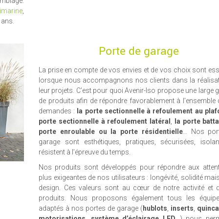
emblage.
imarine
,
 ans.
Porte de garage
La prise en compte de vos envies et de vos choix sont ess
lorsque nous accompagnons nos clients dans la réalisat
leur projets. C’est pour quoi Avenir-Iso propose une larg
de produits afin de répondre favorablement à l’ensemble
demandes :
la porte sectionnelle à refoulement au pla
porte sectionnelle à refoulement latéral
,
la porte batt
porte enroulable ou la porte résidentielle
… Nos por
garage sont esthétiques, pratiques, sécurisées, isolan
résistent à l’épreuve du temps.
Nos produits sont développés pour répondre aux attent
plus exigeantes de nos utilisateurs : longévité, solidité mai
design. Ces valeurs sont au cœur de notre activité et 
produits. Nous proposons également tous les équip
adaptés à nos portes de garage (
hublots
,
inserts
,
quincai
motorisations
,
système d’éclairage LED
…) nous perm