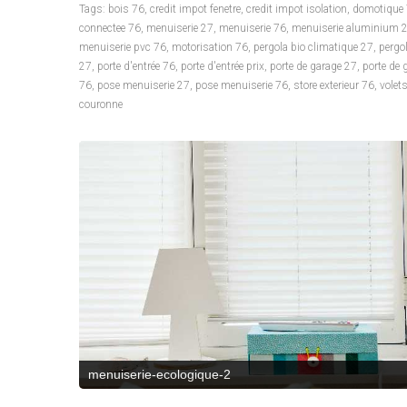
Tags:
bois 76
,
credit impot fenetre
,
credit impot isolation
,
domotique
connectee 76
,
menuiserie 27
,
menuiserie 76
,
menuiserie aluminium 
menuiserie pvc 76
,
motorisation 76
,
pergola bio climatique 27
,
pergo
27
,
porte d'entrée 76
,
porte d'entrée prix
,
porte de garage 27
,
porte de 
76
,
pose menuiserie 27
,
pose menuiserie 76
,
store exterieur 76
,
volet
couronne
menuiserie-ecologique-3