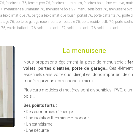
 76
,
fenetre alu 76
,
fenetre pvc 76
,
fenetres aluminium
,
fenetres bois
,
fenetres pvc
,
mai
27
,
menuiserie aluminium 76
,
menuiserie bois 27
,
menuiserie bois 76
,
menuiserie pvc
la bio climatique 76
,
pergola bio climatique rouen
,
portail 76
,
porte battante 76
,
porte d
garage 76
,
porte de garage rouen
,
porte enroulable 76
,
porte residentielle 76
,
porte sectio
s 76
,
volets battants 76
,
volets roulants 27
,
volets roulants 76
,
volets roulants grand
La menuiserie
Nous proposons également la pose de menuiserie :
fe
volets
,
portes d’entrée
,
porte de garage
… Ces élément
essentiels dans votre quotidien, il est donc important de cho
modèle qui vous correspond le mieux.
Plusieurs modèles et matières sont disponibles : PVC, alu
bois …
Ses points forts :
• Des économies d’énergie
• Une isolation thermique et sonore
• Un esthétisme
• Une sécurité