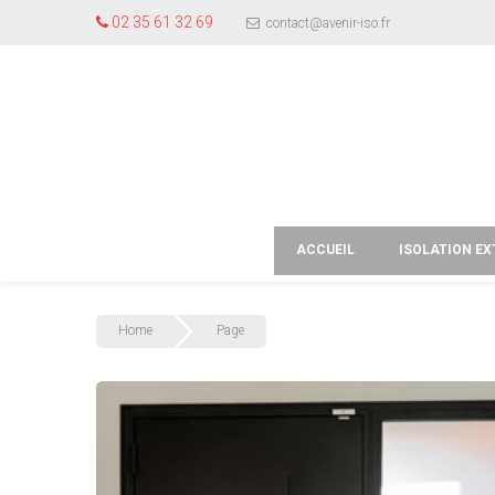
02 35 61 32 69
contact@avenir-iso.fr
ACCUEIL
ISOLATION EX
Home
Page