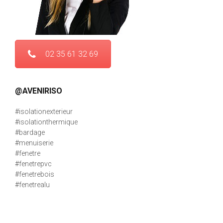
02 35 61 32 69
@AVENIRISO
#isolationexterieur
#isolationthermique
#bardage
#menuiserie
#fenetre
#fenetrepvc
#fenetrebois
#fenetrealu