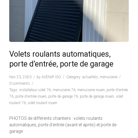
Volets roulants automatiques,
porte d’entrée, porte de garage
Nov 23, 2020
by
AVENIR ISO
Category:
actualités
,
menuiserie
0 comments
Tags:
installateur volet 76
,
menuiserie 76
,
menuiserie rouen
,
porte d'entrée
76
,
porte d'entrée rouen
,
porte de garage 76
,
porte de garage rouen
,
volet
roulant 76
,
volet roulant rouen
PHOTOS de différents chantiers : volets roulants
automatiques, porte d’entrée (avant et après) et porte de
garage