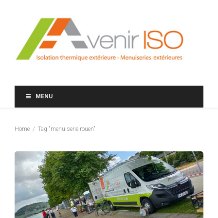
MENU
Home
Tag "menuiserie rouen"