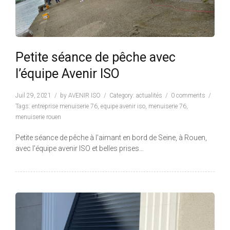
Petite séance de pêche avec
l’équipe Avenir ISO
Juil 29, 2021
by
AVENIR ISO
Category:
actualités
0 comments
Tags:
entreprise menuiserie 76
,
equipe avenir iso
,
menuiserie 76
,
menuiserie rouen
Petite séance de pêche à l'aimant en bord de Seine, à Rouen,
avec l'équipe avenir ISO et belles prises…