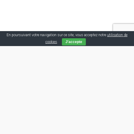
En poursuivant votre navigation sur ce site, vous acceptez notre
utilisation de
cookies
.
J'accepte
Tags
Articles récents
Alerte bon plan
25 juillet 2023
450 menuiseries PVC avec volet roulant intégré