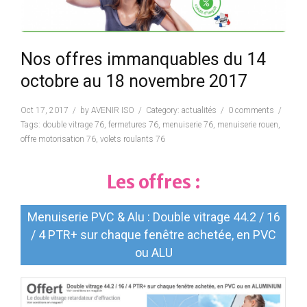
Nos offres immanquables du 14
octobre au 18 novembre 2017
Oct 17, 2017
by
AVENIR ISO
Category:
actualités
0 comments
Tags:
double vitrage 76
,
fermetures 76
,
menuiserie 76
,
menuiserie rouen
,
offre motorisation 76
,
volets roulants 76
Les offres :
Menuiserie PVC & Alu : Double vitrage 44.2 / 16
/ 4 PTR+ sur chaque fenêtre achetée, en PVC
ou ALU