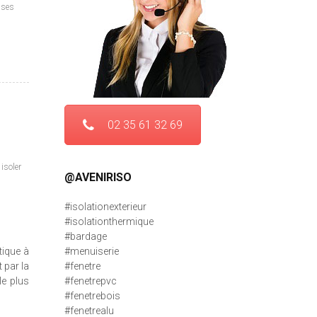
 ses
02 35 61 32 69
,
isoler
@AVENIRISO
#isolationexterieur
#isolationthermique
#bardage
tique à
#menuiserie
 par la
#fenetre
le plus
#fenetrepvc
#fenetrebois
#fenetrealu