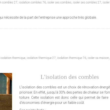
on combles 27
,
isolation combles 76
,
isoler ses combles
,
isoler ses combles 27
,
isoler
 nécessite de la part de l’entreprise une approche très globale.
,
isolation thermique
,
isolation thermique 27
,
isolation thermique 76
,
isoler sa maison
L'isolation des combles
L’isolation des combles est un choix de rénovation énergé
prioriser. En effet, jusqu’à 30% des pertes de chaleur se font
toiture. Cette isolation est donc celle qui permet de faire 
d’économies d’énergie pour un faible coût.