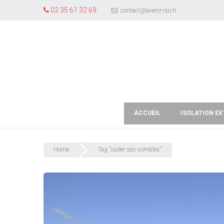
02 35 61 32 69
contact@avenir-iso.fr
ACCUEIL
ISOLATION EX
Home
Tag "isoler ses combles"