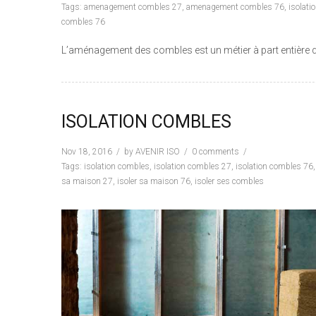
Tags:
amenagement combles 27
,
amenagement combles 76
,
isolati
combles 76
L’aménagement des combles est un métier à part entière qui
ISOLATION COMBLES
Nov 18, 2016
by
AVENIR ISO
0 comments
Tags:
isolation combles
,
isolation combles 27
,
isolation combles 76
sa maison 27
,
isoler sa maison 76
,
isoler ses combles