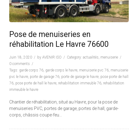
Pose de menuiseries en
réhabilitation Le Havre 76600
Juin 18, 2020
by
AVENIR ISO
Category:
actualités
,
menuiserie
0 comments
Tags:
garde corps 76
,
garde corps le havre
,
menuiserie pvc 76
,
menuiserie
pvc le havre
,
porte de garage 76
,
porte de garage le havre
,
pose porte de hall
76
,
pose porte de hall le havre
,
rehabilitation immeuble 76
,
rehabilitation
immeuble le havre
Chantier de réhabilitation, situé au Havre, pour la pose de
menuiseries PVC, portes de garage, portes de hall, garde-
corps, châssis coupe-feu...