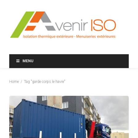
MENU
Home
Tag "garde corps le havre"