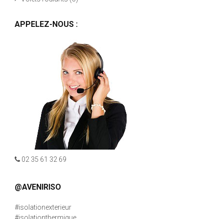
APPELEZ-NOUS :
02 35 61 32 69
@AVENIRISO
#isolationexterieur
#isolationthermique