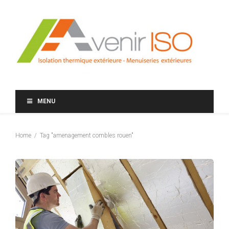
MENU
Home
Tag "amenagement combles rouen"