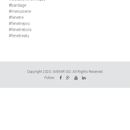
#bardage
#menuiserie
#fenetre
#fenetrepvc
#fenetrebois
#fenetrealu
Copyright 2020. AVENIR ISO. All Rights Reserved.
Follow: