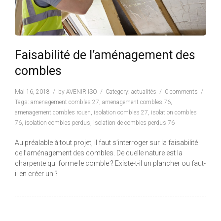
Faisabilité de l’aménagement des
combles
Mai 16, 2018
by
AVENIR ISO
Category:
actualités
0 comments
Tags:
amenagement combles 27
,
amenagement combles 76
,
amenagement combles rouen
,
isolation combles 27
,
isolation combles
76
,
isolation combles perdus
,
isolation de combles perdus 76
Au préalable à tout projet, il faut s’interroger sur la faisabilité
de l’aménagement des combles. De quelle nature est la
charpente qui forme le comble ? Existe-t-il un plancher ou faut-
il en créer un ?