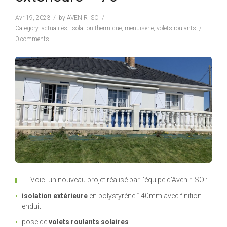
Avr 19, 2023
by
AVENIR ISO
Category:
actualités
,
isolation thermique
,
menuiserie
,
volets roulants
0 comments
Voici un nouveau projet réalisé par l’équipe d’Avenir ISO :
isolation extérieure
en polystyrène 140mm avec finition
enduit
pose de
volets roulants solaires