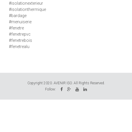
#isolationexterieur
#isolationthermique
#bardage
#menuiserie
#fenetre
#fenetrepvc
#fenetrebois
#fenetrealu
Copyright 2020. AVENIR ISO. All Rights Reserved.
Follow: