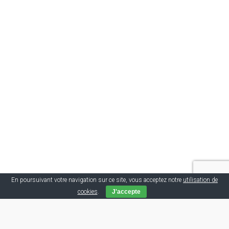
En poursuivant votre navigation sur ce site, vous acceptez notre
utilisation de
cookies
.
J'accepte
Tags