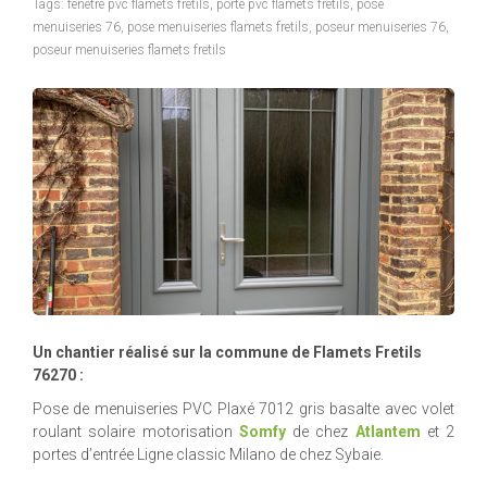
Tags:
fenetre pvc flamets fretils
,
porte pvc flamets fretils
,
pose
menuiseries 76
,
pose menuiseries flamets fretils
,
poseur menuiseries 76
,
poseur menuiseries flamets fretils
Un chantier réalisé sur la commune de Flamets Fretils
76270 :
Pose de menuiseries PVC Plaxé 7012 gris basalte avec volet
roulant solaire motorisation
Somfy
de chez
Atlantem
et 2
portes d’entrée Ligne classic Milano de chez Sybaie.