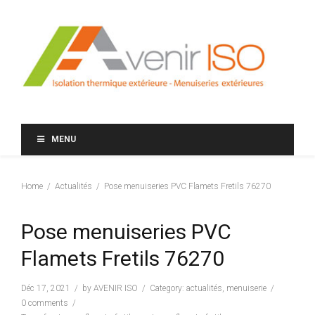
MENU
Home
Actualités
Pose menuiseries PVC Flamets Fretils 76270
Pose menuiseries PVC
Flamets Fretils 76270
Déc 17, 2021
by
AVENIR ISO
Category:
actualités
,
menuiserie
0 comments